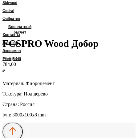
Sidwood
Cedral
Фибратек
Бесплатный
расчет
Контакты
FCSPRO Wood Добор
Дисконт
Экосимпл
FCSPRO
Fibraplank
784,00
₽
Материал: Фиброцемент
Текстура: Под дерево
Страна: Россия
lwh: 3000x100x8 mm