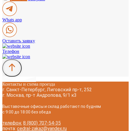
Whats app
Оставить заявку
Телефон
Контакты и схема проезда
г. Санкт-Петербург, Лиговский пр-т, 252
г. Москва, пр-т Андропова, 9/1 к3
Выставочные офисы и склад работают по будням
с 9:00 до 18:00 без обеда
телефон:
8 (800) 707-54-35
почта:
cedral-zakaz@yandex.ru