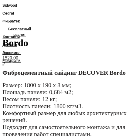
Sidwood
Cedral
Фибратек
Бесплатный
расчет
Контакты
Bordo
Дисконт
Экосимпл
1520,00
Fibraplank
₽
Фиброцементный сайдинг DECOVER Bordo
Размер: 1800 x 190 x 8 мм;
Площадь панели: 0,684 м2;
Весом панели: 12 кг;
Плотность панели: 1800 кг/м3.
Комфортный размер для любых архитектурных
решений.
Подходит для самостоятельного монтажа и для
проведения работ специалистами.