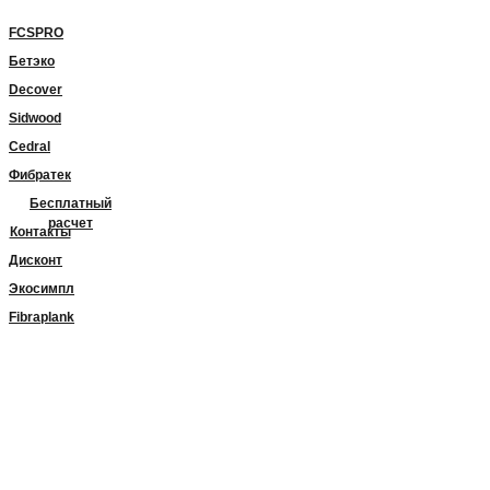
FCSPRO
Бетэко
Decover
Sidwood
Cedral
Фибратек
Бесплатный
расчет
Контакты
Дисконт
Экосимпл
Fibraplank