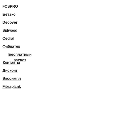
FCSPRO
Бетэко
Decover
Sidwood
Cedral
Фибратек
Бесплатный
расчет
Контакты
Дисконт
Экосимпл
Fibraplank