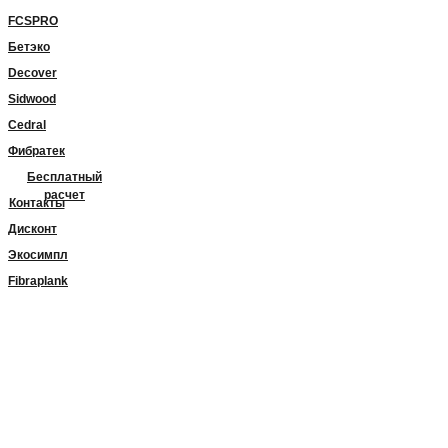
FCSPRO
Бетэко
Decover
Sidwood
Cedral
Фибратек
Бесплатный
расчет
Контакты
Дисконт
Экосимпл
Fibraplank