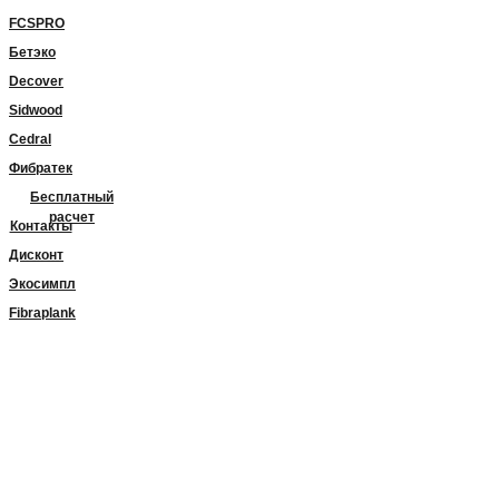
FCSPRO
Бетэко
Decover
Sidwood
Cedral
Фибратек
Бесплатный
расчет
Контакты
Дисконт
Экосимпл
Fibraplank