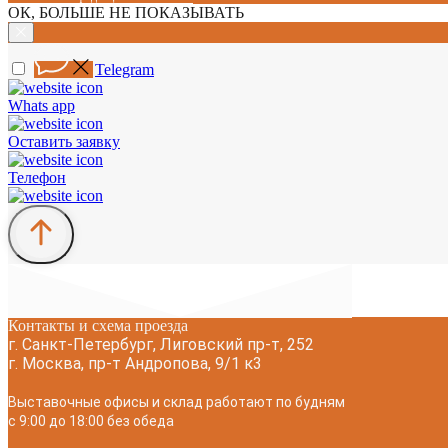
ОК, БОЛЬШЕ НЕ ПОКАЗЫВАТЬ
Telegram
Whats app
Оставить заявку
Телефон
Контакты и схема проезда
г. Санкт-Петербург, Лиговский пр-т, 252
г. Москва, пр-т Андропова, 9/1 к3
Выставочные офисы и склад работают по будням
с 9:00 до 18:00 без обеда