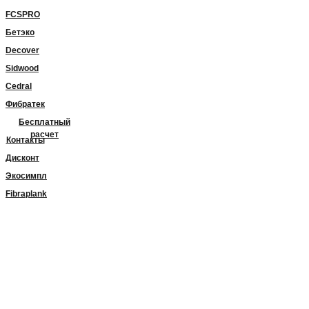
FCSPRO
Бетэко
Decover
Sidwood
Cedral
Фибратек
Бесплатный
расчет
Контакты
Дисконт
Экосимпл
Fibraplank