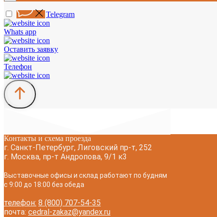
Telegram
Whats app
Оставить заявку
Телефон
Контакты и схема проезда
г. Санкт-Петербург, Лиговский пр-т, 252
г. Москва, пр-т Андропова, 9/1 к3
Выставочные офисы и склад работают по будням
с 9:00 до 18:00 без обеда
телефон:
8 (800) 707-54-35
почта:
cedral-zakaz@yandex.ru