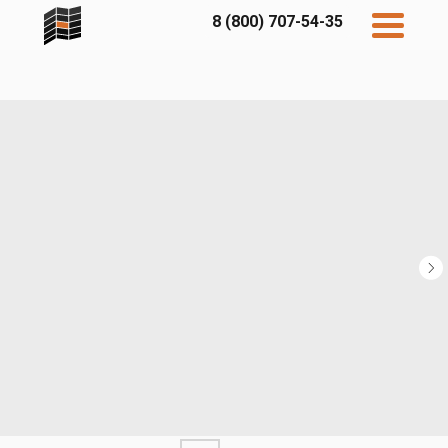
8 (800) 707-54-35
Дисконт
Контакты
Бесплатный
расчет
Фибратек
Fibraplank
Бетэко
Главная
FCSPRO
Экосимпл
Sidwood