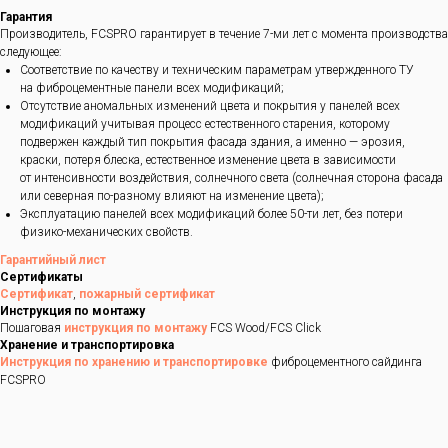
Гарантия
Производитель, FCSPRO гарантирует в течение 7-ми лет с момента производства
следующее:
Соответствие по качеству и техническим параметрам утвержденного ТУ
на фиброцементные панели всех модификаций;
Отсутствие аномальных изменений цвета и покрытия у панелей всех
модификаций учитывая процесс естественного старения, которому
подвержен каждый тип покрытия фасада здания, а именно — эрозия,
краски, потеря блеска, естественное изменение цвета в зависимости
от интенсивности воздействия, солнечного света (солнечная сторона фасада
или северная по-разному влияют на изменение цвета);
Эксплуатацию панелей всех модификаций более 50-ти лет, без потери
физико-механических свойств.
Гарантийный лист
Сертификаты
Сертификат
,
пожарный сертификат
Инструкция по монтажу
Пошаговая
инструкция по монтажу
FCS Wood/FCS Click
Хранение и транспортировка
Инструкция по хранению и транспортировке
фиброцементного сайдинга
FCSPRO