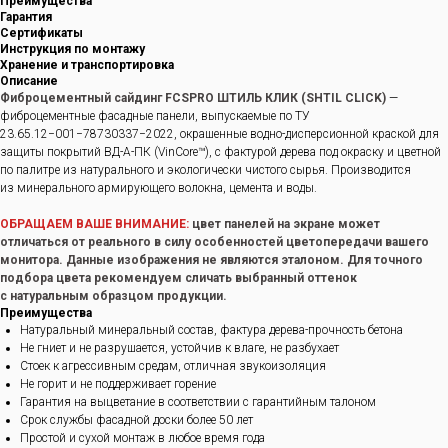
Преимущества
Гарантия
Сертификаты
Инструкция по монтажу
Хранение и транспортировка
Описание
Фиброцементный сайдинг FCSPRO ШТИЛЬ КЛИК (SHTIL CLICK)
—
фиброцементные фасадные панели, выпускаемые по ТУ
23.65.12−001−78730337−2022, окрашенные водно-дисперсионной краской для
защиты покрытий ВД-А-ПК (VinCore™), с фактурой дерева под окраску и цветной
по палитре из натурального и экологически чистого сырья. Производится
из минерального армирующего волокна, цемента и воды.
ОБРАЩАЕМ ВАШЕ ВНИМАНИЕ:
цвет панелей на экране может
отличаться от реального в силу особенностей цветопередачи вашего
монитора. Данные изображения не являются эталоном. Для точного
подбора цвета рекомендуем сличать выбранный оттенок
с натуральным образцом продукции.
Преимущества
Натуральный минеральный состав, фактура дерева-прочность бетона
Не гниет и не разрушается, устойчив к влаге, не разбухает
Стоек к агрессивным средам, отличная звукоизоляция
Не горит и не поддерживает горение
Гарантия на выцветание в соответствии с гарантийным талоном
Срок службы фасадной доски более 50 лет
Простой и сухой монтаж в любое время года