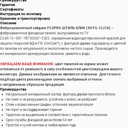
Преимущества
Гарантия
Сертификаты
Инструкция по монтажу
Хранение и транспортировка
Описание
Фиброцементный сайдинг FCSPRO ШТИЛЬ КЛИК (SHTIL CLICK)
—
фиброцементные фасадные панели, выпускаемые по ТУ
23.65.12−001−78730337−2022, окрашенные водно-дисперсионной краской для
защиты покрытий ВД-А-ПК (VinCore™), с фактурой дерева под окраску и цветной
по палитре из натурального и экологически чистого сырья. Производится
из минерального армирующего волокна, цемента и воды.
ОБРАЩАЕМ ВАШЕ ВНИМАНИЕ:
цвет панелей на экране может
отличаться от реального в силу особенностей цветопередачи вашего
монитора. Данные изображения не являются эталоном. Для точного
подбора цвета рекомендуем сличать выбранный оттенок
с натуральным образцом продукции.
Преимущества
Натуральный минеральный состав, фактура дерева-прочность бетона
Не гниет и не разрушается, устойчив к влаге, не разбухает
Стоек к агрессивным средам, отличная звукоизоляция
Не горит и не поддерживает горение
Гарантия на выцветание в соответствии с гарантийным талоном
Срок службы фасадной доски более 50 лет
Простой и сухой монтаж в любое время года