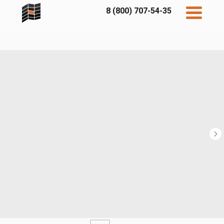
8 (800) 707-54-35
Дисконт
Контакты
Бесплатный
расчет
Фибратек
Fibraplank
Бетэко
Главная
FCSPRO
Экосимпл
Sidwood