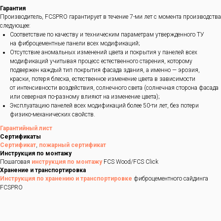
Гарантия
Производитель, FCSPRO гарантирует в течение 7-ми лет с момента производства
следующее:
Соответствие по качеству и техническим параметрам утвержденного ТУ
на фиброцементные панели всех модификаций;
Отсутствие аномальных изменений цвета и покрытия у панелей всех
модификаций учитывая процесс естественного старения, которому
подвержен каждый тип покрытия фасада здания, а именно — эрозия,
краски, потеря блеска, естественное изменение цвета в зависимости
от интенсивности воздействия, солнечного света (солнечная сторона фасада
или северная по-разному влияют на изменение цвета);
Эксплуатацию панелей всех модификаций более 50-ти лет, без потери
физико-механических свойств.
Гарантийный лист
Сертификаты
Сертификат
,
пожарный сертификат
Инструкция по монтажу
Пошаговая
инструкция по монтажу
FCS Wood/FCS Click
Хранение и транспортировка
Инструкция по хранению и транспортировке
фиброцементного сайдинга
FCSPRO