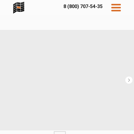
8 (800) 707-54-35
Дисконт
Контакты
Бесплатный
расчет
Фибратек
Fibraplank
Бетэко
Главная
FCSPRO
Экосимпл
Sidwood