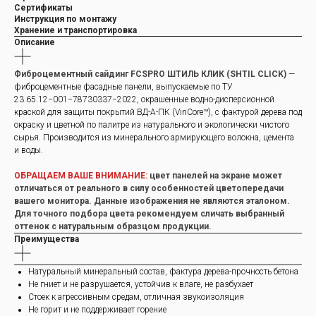
Сертификаты
Инструкция по монтажу
Хранение и транспортировка
Описание
Фиброцементный сайдинг FCSPRO ШТИЛЬ КЛИК (SHTIL CLICK)
—
фиброцементные фасадные панели, выпускаемые по ТУ
23.65.12−001−78730337−2022, окрашенные водно-дисперсионной
краской для защиты покрытий ВД-А-ПК (VinCore™), с фактурой дерева под
окраску и цветной по палитре из натурального и экологически чистого
сырья. Производится из минерального армирующего волокна, цемента
и воды.
ОБРАЩАЕМ ВАШЕ ВНИМАНИЕ:
цвет панелей на экране может
отличаться от реального в силу особенностей цветопередачи
вашего монитора. Данные изображения не являются эталоном.
Для точного подбора цвета рекомендуем сличать выбранный
оттенок с натуральным образцом продукции.
Преимущества
Натуральный минеральный состав, фактура дерева-прочность бетона
Не гниет и не разрушается, устойчив к влаге, не разбухает
Стоек к агрессивным средам, отличная звукоизоляция
Не горит и не поддерживает горение