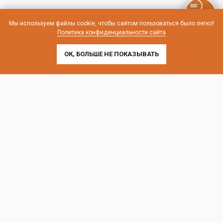
Мы используем файлы cookie, чтобы сайтом пользоваться было легко!
Политика конфиденциальности сайта
ОК, БОЛЬШЕ НЕ ПОКАЗЫВАТЬ
Контакты и схема проезда
г. Санкт-Петербург, Лиговский пр-т, 252
г. Москва, пр-т Андропова, 9/1 к3
Выставочные офисы и склад работают по будням
с 9:00 до 18:00 без обеда
телефон:
8 (800) 707-54-35
почта:
cedral-zakaz@yandex.ru