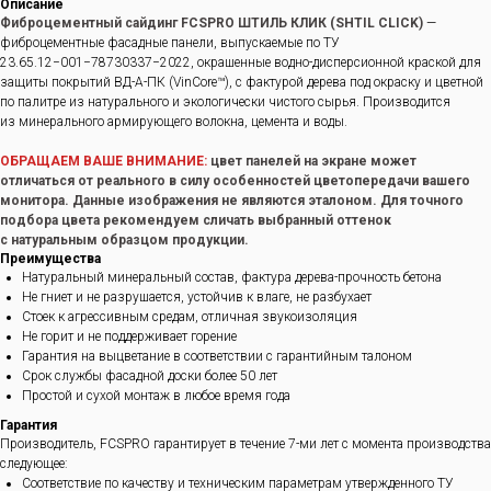
Описание
Фиброцементный сайдинг FCSPRO ШТИЛЬ КЛИК (SHTIL CLICK)
—
фиброцементные фасадные панели, выпускаемые по ТУ
23.65.12−001−78730337−2022, окрашенные водно-дисперсионной краской для
защиты покрытий ВД-А-ПК (VinCore™), с фактурой дерева под окраску и цветной
по палитре из натурального и экологически чистого сырья. Производится
из минерального армирующего волокна, цемента и воды.
ОБРАЩАЕМ ВАШЕ ВНИМАНИЕ:
цвет панелей на экране может
отличаться от реального в силу особенностей цветопередачи вашего
монитора. Данные изображения не являются эталоном. Для точного
подбора цвета рекомендуем сличать выбранный оттенок
с натуральным образцом продукции.
Преимущества
Натуральный минеральный состав, фактура дерева-прочность бетона
Не гниет и не разрушается, устойчив к влаге, не разбухает
Стоек к агрессивным средам, отличная звукоизоляция
Не горит и не поддерживает горение
Гарантия на выцветание в соответствии с гарантийным талоном
Срок службы фасадной доски более 50 лет
Простой и сухой монтаж в любое время года
Гарантия
Производитель, FCSPRO гарантирует в течение 7-ми лет с момента производства
следующее:
Соответствие по качеству и техническим параметрам утвержденного ТУ