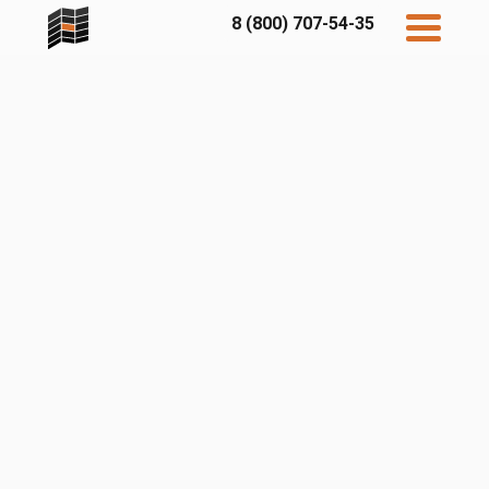
8 (800) 707-54-35
Дисконт
Контакты
Бесплатный
расчет
Фибратек
Fibraplank
Бетэко
Главная
FCSPRO
Экосимпл
Sidwood