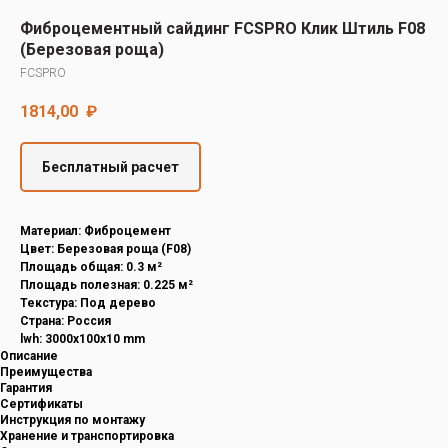
Decover
Фиброцементный сайдинг FCSPRO Клик Штиль F08
Cedral
(Березовая роща)
FCSPRO
1814,00
₽
Бесплатный расчет
Материал: Фиброцемент
Цвет: Березовая роща (F08)
Площадь общая: 0.3 м²
Площадь полезная: 0.225 м²
Текстура: Под дерево
Страна: Россия
lwh: 3000x100x10 mm
Описание
Преимущества
Гарантия
Сертификаты
Инструкция по монтажу
Хранение и транспортировка