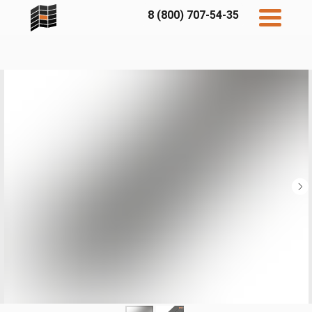
8 (800) 707-54-35
Дисконт
Контакты
Бесплатный
расчет
Фибратек
Fibraplank
Бетэко
Главная
FCSPRO
Экосимпл
Sidwood