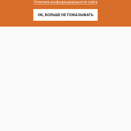
Политика конфиденциальности сайта
г. Санкт-Петербург, Лиговский пр-т, 252
ОК, БОЛЬШЕ НЕ ПОКАЗЫВАТЬ
г. Москва, пр-т Андропова, 9/1 к3
Выставочные офисы и склад работают по будням
с 9:00 до 18:00 без обеда
телефон:
8 (800) 707-54-35
почта:
cedral-zakaz@yandex.ru