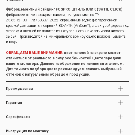
Фиброцементный сайдинг FCSPRO ШТИЛЬ КЛИК (SHTIL CLICK)
—
фиброцементные фасадные панели, выпускаемые по ТУ
23.65.12−001−78730337−2022, окрашенные водно-дисперсионной
краской для защиты покрытий ВД-А-ПК (VinCore™), с фактурой дерева под
окраску и цветной по палитре из натурального и экологически чистого
сырья. Производится из минерального армирующего волокна, цемента
и воды.
ОБРАЩАЕМ ВАШЕ ВНИМАНИЕ:
цвет панелей на экране может
отличаться от реального в силу особенностей цветопередачи
вашего монитора. Данные изображения не являются эталоном.
Для точного подбора цвета рекомендуем сличать выбранный
оттенок с натуральным образцом продукции.
Преимущества
Гарантия
Сертификаты
Инструкция по монтажу