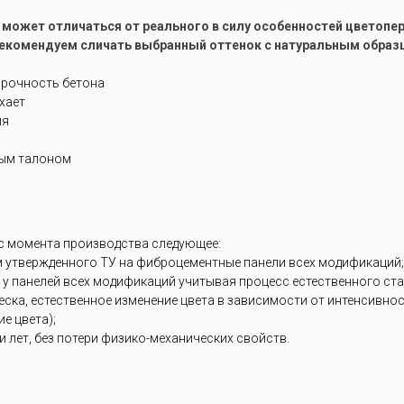
е может отличаться от реального в силу особенностей цветоп
рекомендуем сличать выбранный оттенок с натуральным образ
прочность бетона
ухает
ия
ным талоном
 с момента производства следующее:
м утвержденного ТУ на фиброцементные панели всех модификаций;
 у панелей всех модификаций учитывая процесс естественного ст
блеска, естественное изменение цвета в зависимости от интенсивн
е цвета);
 лет, без потери физико-механических свойств.