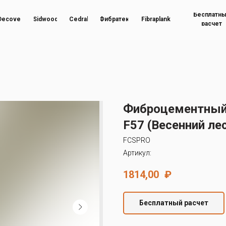
Бесплатн
Decover
Sidwood
Cedral
Фибратек
Fibraplank
расчет
Фиброцементный
F57 (Весенний ле
FCSPRO
Артикул:
1814,00
₽
Бесплатный расчет