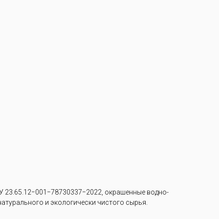
 23.65.12−001−78730337−2022, окрашенные водно-
 натурального и экологически чистого сырья.