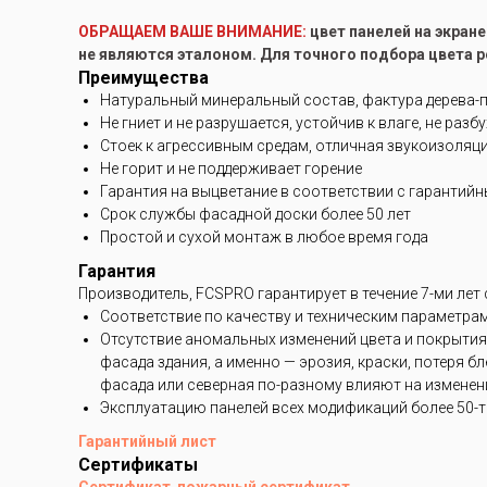
ОБРАЩАЕМ ВАШЕ ВНИМАНИЕ:
цвет панелей на экран
не являются эталоном. Для точного подбора цвета 
Преимущества
Натуральный минеральный состав, фактура дерева-
Не гниет и не разрушается, устойчив к влаге, не разб
Стоек к агрессивным средам, отличная звукоизоляц
Не горит и не поддерживает горение
Гарантия на выцветание в соответствии с гарантий
Срок службы фасадной доски более 50 лет
Простой и сухой монтаж в любое время года
Гарантия
Производитель, FCSPRO гарантирует в течение 7-ми лет
Соответствие по качеству и техническим параметра
Отсутствие аномальных изменений цвета и покрытия
фасада здания, а именно — эрозия, краски, потеря 
фасада или северная по-разному влияют на изменени
Эксплуатацию панелей всех модификаций более 50-ти
Гарантийный лист
Сертификаты