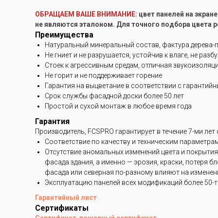
ОБРАЩАЕМ ВАШЕ ВНИМАНИЕ:
цвет панелей на экран
не являются эталоном. Для точного подбора цвета 
Преимущества
Натуральный минеральный состав, фактура дерева-
Не гниет и не разрушается, устойчив к влаге, не разб
Стоек к агрессивным средам, отличная звукоизоляц
Не горит и не поддерживает горение
Гарантия на выцветание в соответствии с гарантий
Срок службы фасадной доски более 50 лет
Простой и сухой монтаж в любое время года
Гарантия
Производитель, FCSPRO гарантирует в течение 7-ми лет
Соответствие по качеству и техническим параметра
Отсутствие аномальных изменений цвета и покрытия
фасада здания, а именно — эрозия, краски, потеря 
фасада или северная по-разному влияют на изменени
Эксплуатацию панелей всех модификаций более 50-ти
Гарантийный лист
Сертификаты