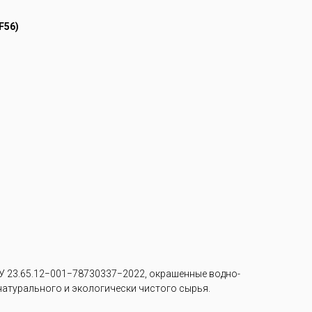
F56)
 23.65.12−001−78730337−2022, окрашенные водно-
 натурального и экологически чистого сырья.