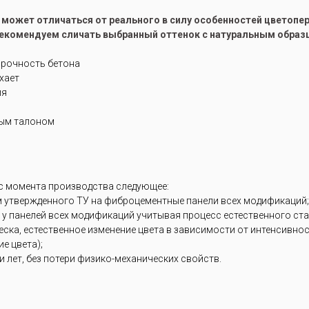
е может отличаться от реального в силу особенностей цветоп
рекомендуем сличать выбранный оттенок с натуральным образ
прочность бетона
ухает
ия
ным талоном
 с момента производства следующее:
м утвержденного ТУ на фиброцементные панели всех модификаций;
 у панелей всех модификаций учитывая процесс естественного ст
блеска, естественное изменение цвета в зависимости от интенсивн
е цвета);
 лет, без потери физико-механических свойств.