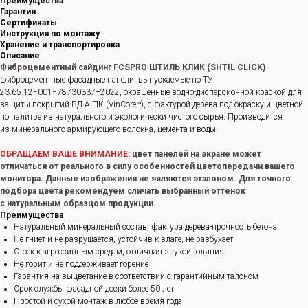
Преимущества
Гарантия
Сертификаты
Инструкция по монтажу
Хранение и транспортировка
Описание
Фиброцементный сайдинг FCSPRO ШТИЛЬ КЛИК (SHTIL CLICK)
—
фиброцементные фасадные панели, выпускаемые по ТУ
23.65.12−001−78730337−2022, окрашенные водно-дисперсионной краской для
защиты покрытий ВД-А-ПК (VinCore™), с фактурой дерева под окраску и цветной
по палитре из натурального и экологически чистого сырья. Производится
из минерального армирующего волокна, цемента и воды.
ОБРАЩАЕМ ВАШЕ ВНИМАНИЕ:
цвет панелей на экране может
отличаться от реального в силу особенностей цветопередачи вашего
монитора. Данные изображения не являются эталоном. Для точного
подбора цвета рекомендуем сличать выбранный оттенок
с натуральным образцом продукции.
Преимущества
Натуральный минеральный состав, фактура дерева-прочность бетона
Не гниет и не разрушается, устойчив к влаге, не разбухает
Стоек к агрессивным средам, отличная звукоизоляция
Не горит и не поддерживает горение
Гарантия на выцветание в соответствии с гарантийным талоном
Срок службы фасадной доски более 50 лет
Простой и сухой монтаж в любое время года