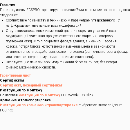
Гарантия
Производитель, FCSPRO гарантирует в течение 7-ми лет с момента производства
следующее:
Соответствие по качеству и техническим параметрам утвержденного ТУ
на фиброцементные панели всех модификаций;
Отсутствие аномальных изменений цвета и покрытия у панелей всех
модификаций учитывая процесс естественного старения, которому
подвержен каждый тип покрытия фасада здания, а именно — эрозия,
краски, потеря блеска, естественное изменение цвета в зависимости
от интенсивности воздействия, солнечного света (солнечная сторона фасада
или северная по-разному влияют на изменение цвета);
Эксплуатацию панелей всех модификаций более 50-ти лет, без потери
физико-механических свойств.
Гарантийный лист
Сертификаты
Сертификат
,
пожарный сертификат
Инструкция по монтажу
Пошаговая
инструкция по монтажу
FCS Wood/FCS Click
Хранение и транспортировка
Инструкция по хранению и транспортировке
фиброцементного сайдинга
FCSPRO