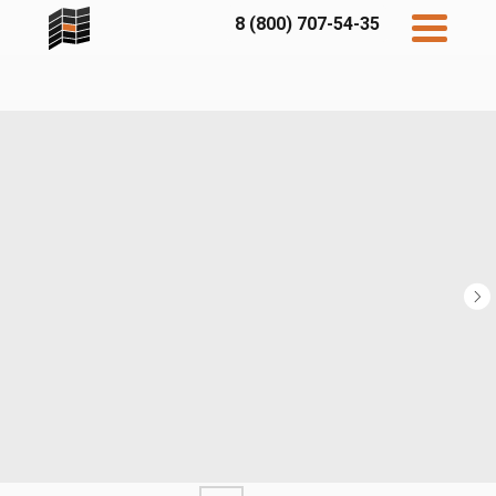
8 (800) 707-54-35
Дисконт
Контакты
Бесплатный
расчет
Фибратек
Fibraplank
Бетэко
Главная
FCSPRO
Экосимпл
Sidwood