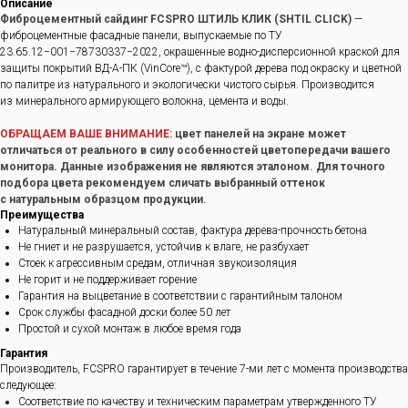
Описание
Фиброцементный сайдинг FCSPRO ШТИЛЬ КЛИК (SHTIL CLICK)
—
фиброцементные фасадные панели, выпускаемые по ТУ
23.65.12−001−78730337−2022, окрашенные водно-дисперсионной краской для
защиты покрытий ВД-А-ПК (VinCore™), с фактурой дерева под окраску и цветной
по палитре из натурального и экологически чистого сырья. Производится
из минерального армирующего волокна, цемента и воды.
ОБРАЩАЕМ ВАШЕ ВНИМАНИЕ:
цвет панелей на экране может
отличаться от реального в силу особенностей цветопередачи вашего
монитора. Данные изображения не являются эталоном. Для точного
подбора цвета рекомендуем сличать выбранный оттенок
с натуральным образцом продукции.
Преимущества
Натуральный минеральный состав, фактура дерева-прочность бетона
Не гниет и не разрушается, устойчив к влаге, не разбухает
Стоек к агрессивным средам, отличная звукоизоляция
Не горит и не поддерживает горение
Гарантия на выцветание в соответствии с гарантийным талоном
Срок службы фасадной доски более 50 лет
Простой и сухой монтаж в любое время года
Гарантия
Производитель, FCSPRO гарантирует в течение 7-ми лет с момента производства
следующее:
Соответствие по качеству и техническим параметрам утвержденного ТУ