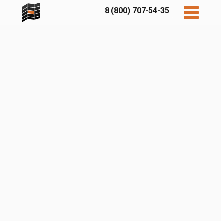
8 (800) 707-54-35
Дисконт
Контакты
Бесплатный
расчет
Фибратек
Fibraplank
Бетэко
Главная
FCSPRO
Экосимпл
Sidwood