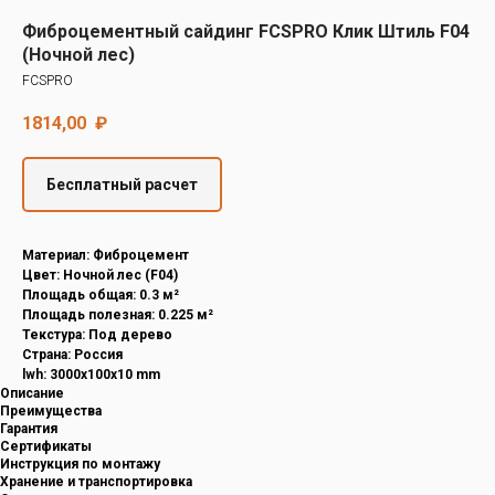
Decover
Фиброцементный сайдинг FCSPRO Клик Штиль F04
Cedral
(Ночной лес)
FCSPRO
1814,00
₽
Бесплатный расчет
Материал: Фиброцемент
Цвет: Ночной лес (F04)
Площадь общая: 0.3 м²
Площадь полезная: 0.225 м²
Текстура: Под дерево
Страна: Россия
lwh: 3000x100x10 mm
Описание
Преимущества
Гарантия
Сертификаты
Инструкция по монтажу
Хранение и транспортировка