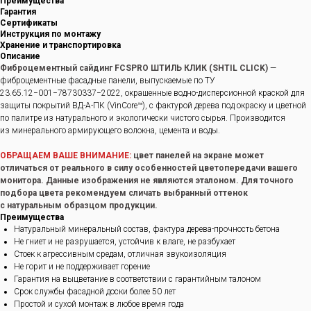
Преимущества
Гарантия
Сертификаты
Инструкция по монтажу
Хранение и транспортировка
Описание
Фиброцементный сайдинг FCSPRO ШТИЛЬ КЛИК (SHTIL CLICK)
—
фиброцементные фасадные панели, выпускаемые по ТУ
23.65.12−001−78730337−2022, окрашенные водно-дисперсионной краской для
защиты покрытий ВД-А-ПК (VinCore™), с фактурой дерева под окраску и цветной
по палитре из натурального и экологически чистого сырья. Производится
из минерального армирующего волокна, цемента и воды.
ОБРАЩАЕМ ВАШЕ ВНИМАНИЕ:
цвет панелей на экране может
отличаться от реального в силу особенностей цветопередачи вашего
монитора. Данные изображения не являются эталоном. Для точного
подбора цвета рекомендуем сличать выбранный оттенок
с натуральным образцом продукции.
Преимущества
Натуральный минеральный состав, фактура дерева-прочность бетона
Не гниет и не разрушается, устойчив к влаге, не разбухает
Стоек к агрессивным средам, отличная звукоизоляция
Не горит и не поддерживает горение
Гарантия на выцветание в соответствии с гарантийным талоном
Срок службы фасадной доски более 50 лет
Простой и сухой монтаж в любое время года