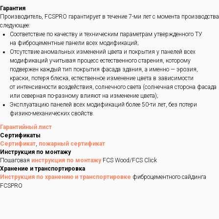
Гарантия
Производитель, FCSPRO гарантирует в течение 7-ми лет с момента производства
следующее:
Соответствие по качеству и техническим параметрам утвержденного ТУ
на фиброцементные панели всех модификаций;
Отсутствие аномальных изменений цвета и покрытия у панелей всех
модификаций учитывая процесс естественного старения, которому
подвержен каждый тип покрытия фасада здания, а именно — эрозия,
краски, потеря блеска, естественное изменение цвета в зависимости
от интенсивности воздействия, солнечного света (солнечная сторона фасада
или северная по-разному влияют на изменение цвета);
Эксплуатацию панелей всех модификаций более 50-ти лет, без потери
физико-механических свойств.
Гарантийный лист
Сертификаты
Сертификат
,
пожарный сертификат
Инструкция по монтажу
Пошаговая
инструкция по монтажу
FCS Wood/FCS Click
Хранение и транспортировка
Инструкция по хранению и транспортировке
фиброцементного сайдинга
FCSPRO