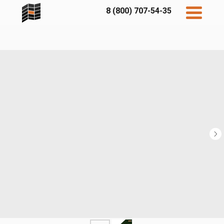
8 (800) 707-54-35
Дисконт
Контакты
Бесплатный
расчет
Фибратек
Fibraplank
Бетэко
Главная
FCSPRO
Экосимпл
Sidwood