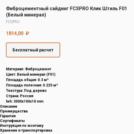
Decover
Фиброцементный сайдинг FCSPRO Клик Штиль F01
Cedral
(Белый минерал)
FCSPRO
1814,00
₽
Бесплатный расчет
Материал: Фиброцемент
Цвет: Белый минерал (F01)
Площадь общая: 0.3 м²
Площадь полезная: 0.225 м²
Текстура: Под дерево
Страна: Россия
lwh: 3000x100x10 mm
Описание
Преимущества
Гарантия
Сертификаты
Инструкция по монтажу
Хранение и транспортировка