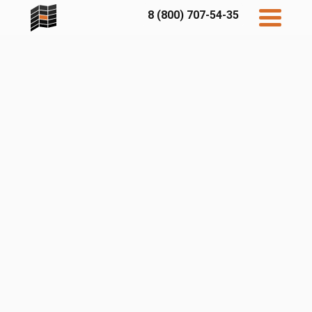
8 (800) 707-54-35
Дисконт
Контакты
Бесплатный
расчет
Фибратек
Fibraplank
Бетэко
Главная
FCSPRO
Экосимпл
Sidwood