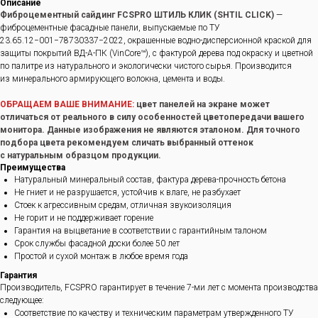
Описание
Фиброцементный сайдинг FCSPRO ШТИЛЬ КЛИК (SHTIL CLICK)
—
фиброцементные фасадные панели, выпускаемые по ТУ
23.65.12−001−78730337−2022, окрашенные водно-дисперсионной краской для
защиты покрытий ВД-А-ПК (VinCore™), с фактурой дерева под окраску и цветной
по палитре из натурального и экологически чистого сырья. Производится
из минерального армирующего волокна, цемента и воды.
ОБРАЩАЕМ ВАШЕ ВНИМАНИЕ:
цвет панелей на экране может
отличаться от реального в силу особенностей цветопередачи вашего
монитора. Данные изображения не являются эталоном. Для точного
подбора цвета рекомендуем сличать выбранный оттенок
с натуральным образцом продукции.
Преимущества
Натуральный минеральный состав, фактура дерева-прочность бетона
Не гниет и не разрушается, устойчив к влаге, не разбухает
Стоек к агрессивным средам, отличная звукоизоляция
Не горит и не поддерживает горение
Гарантия на выцветание в соответствии с гарантийным талоном
Срок службы фасадной доски более 50 лет
Простой и сухой монтаж в любое время года
Гарантия
Производитель, FCSPRO гарантирует в течение 7-ми лет с момента производства
следующее:
Соответствие по качеству и техническим параметрам утвержденного ТУ