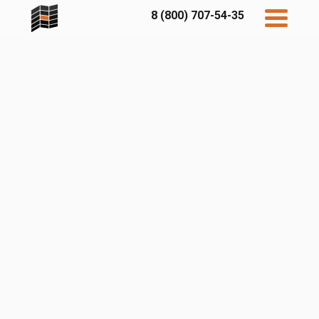
8 (800) 707-54-35
Дисконт
Контакты
Бесплатный
расчет
Фибратек
Fibraplank
Бетэко
Главная
FCSPRO
Экосимпл
Sidwood