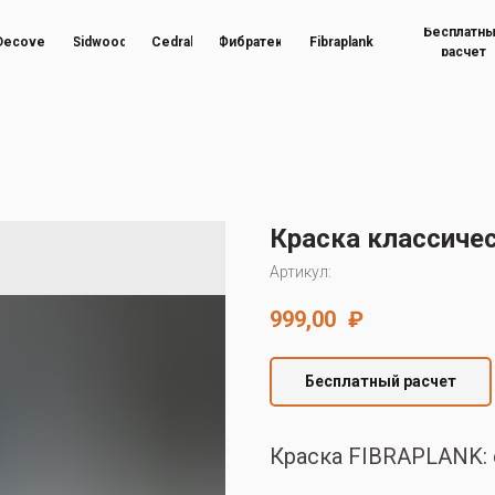
Бесплатн
Decover
Sidwood
Cedral
Фибратек
Fibraplank
расчет
Краска классиче
Артикул:
999,00
₽
Бесплатный расчет
Краска FIBRAPLANK: с