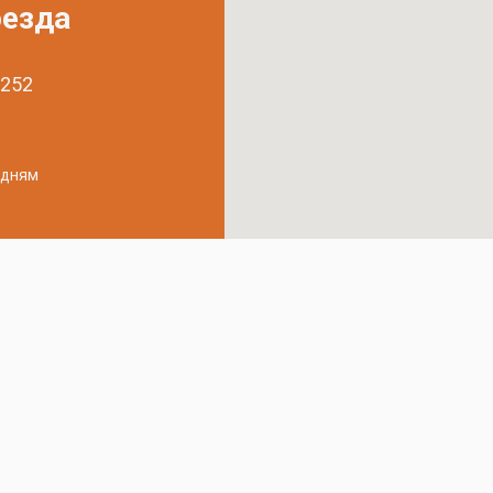
оезда
 252
удням