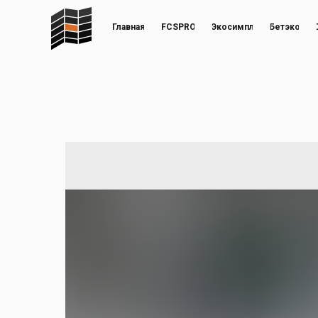
Главная
FCSPRO
Экосимпл
Бетэко